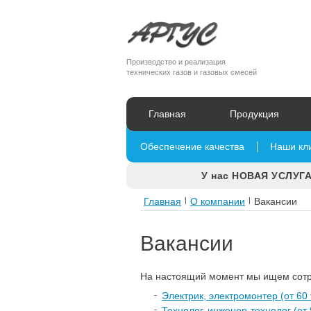
Производство и реализация
технических газов и газовых смесей
Главная
Продукция
Обеспечение качества
Наши кл
У нас НОВАЯ УСЛУГА
Главная
|
О компании
|
Вакансии
Вакансии
На настоящий момент мы ищем сотр
Электрик, электромонтер (от 60 т
Технолог, инженер-технолог (от 9