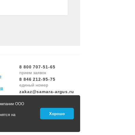
8 800 707-51-65
прием заявок
в
8 846 212-95-75
единый номер
ов
zakaz@samara-argus.ru
заявка диспетчеру
компании ООО
Онлайн заявка
Хорошо
нятся на