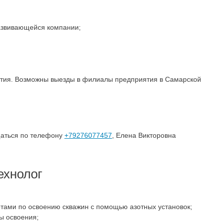
азвивающейся компании;
ятия. Возможны выезды в филиалы предприятия в Самарской
щаться по телефону
+79276077457
, Елена Викторовна
ехнолог
тами по освоению скважин с помощью азотных установок;
ы освоения;