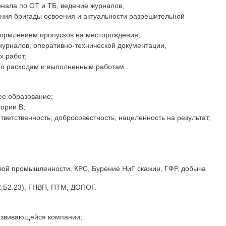
нала по ОТ и ТБ, ведение журналов;
ния бригады освоения и актуальности разрешительной
ормлением пропусков на месторождения;
урналов, оперативно-технической документации,
 работ;
по расходам и выполненным работам.
е образование;
ории В;
тветственность, добросовестность, нацеленность на результат;
вой промышленности, КРС, Бурение НиГ скажин, ГФР, добыча
2,Б2.23), ГНВП, ПТМ, ДОПОГ.
азвивающейся компании;