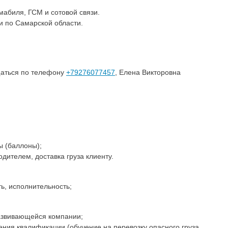
абиля, ГСМ и сотовой связи.
и по Самарской области.
щаться по телефону
+79276077457
, Елена Викторовна
ы (баллоны);
одителем, доставка груза клиенту.
ь, исполнительность;
азвивающейся компании;
ния квалификации (обучение на перевозку опасного груза,