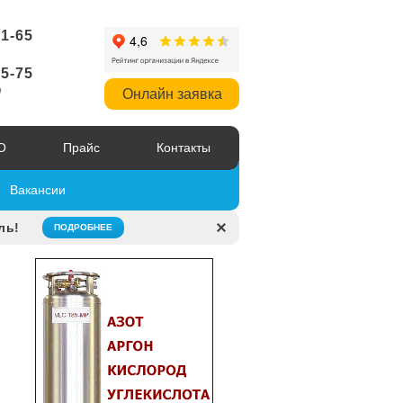
51-65
95-75
р
Онлайн заявка
О
Прайс
Контакты
Вакансии
ль!
ПОДРОБНЕЕ