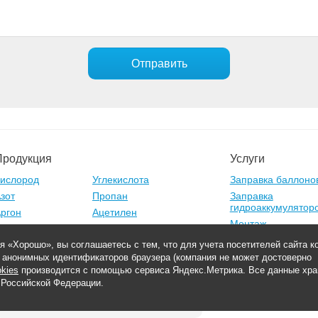
Отправить
Продукция
Услуги
ислород
Углекислота
Заправка баллоно
зот
Пропан
Заправка
гидроаккумулятор
ргон
Ацетилен
Монтаж
Криоцилиндры
Газификаторы
Ремонт
я «Хорошо», вы соглашаетесь с тем, что для учета посетителей сайта 
Освоение скважин
е анонимных идентификаторов браузера (компания не может достоверно
kies
производится с помощью сервиса Яндекс.Метрика. Все данные хра
. Самара,Управленческий тупик, 7/1
 Российской Федерации.
6 точек заправки в Самарской области