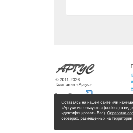
К
© 2011-2026.
А
Компания «Аргус»
А
Разработка и продвижение сайта
Оставаясь на нашем сайте или нажима
«Аргус» используются (cookies) в вид
идентифицировать Вас).
Обработка coo
г
серверах, размещённых на территории