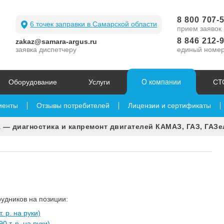
8 800 707-
6 точек заправки в Самарской области
прием заявок
8 846 212-
zakaz@samara-argus.ru
заявка диспетчеру
единый номе
О компании
Оборудование
Услуги
СТ
иенты
Отзывы потребителей
Лицензии и сертификаты
 — диагностика и капремонт двигателей КАМАЗ, ГАЗ, ГАЗе
удников на позиции:
. р. на руки)
0 т. р. на руки)