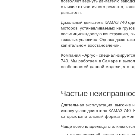
позволяет вернуть двигателю заводс
отличие от частичного ремонта, кап
двигателя.
Дизельный двигатель КАМАЗ 740 од
моторов, устанавливаемых на грузо
восьмицилиндровую конструкцию, вы
тяжелых условиях. Однако даже так
капитальном восстановлении.
Компания «Аргус» специализируется
740. Мы работаем в Самаре и выпол
особенностей данной модели, что га
Частые неисправнос
Длительная эксплуатация, высокие 
износу узлов двигателя КАМАЗ 740. 
которых капитальный формат ремон
Чаще всего владельцы сталкиваютс
износ поршней, колец и гильз ц