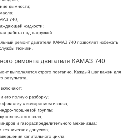
ение дымности;
масла;
АМАЗ 740;
хлаждающей жидкости;
ая работа под нагрузкой.
альный ремонт двигателя КАМАЗ 740 позволяет избежать
службы техники.
ного ремонта двигателя КАМАЗ 740
онт выполняется строго поэтапно. Каждый шаг важен для
о результата.
 включают:
и его полную разборку;
дефектовку с измерением износа;
линдро-поршневой группы;
у коленчатого вала;
линдров и газораспределительного механизма;
 технических допусков;
авершения капитального цикла.