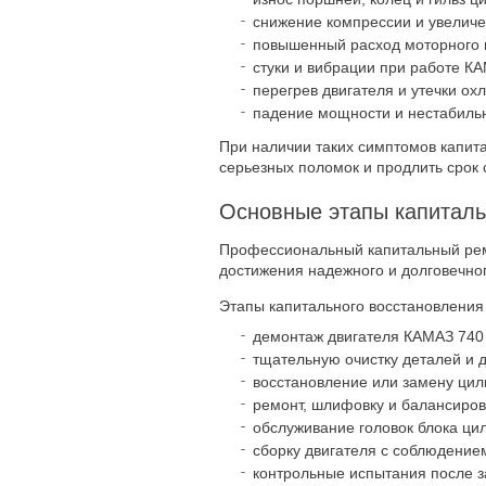
снижение компрессии и увелич
повышенный расход моторного 
стуки и вибрации при работе К
перегрев двигателя и утечки о
падение мощности и нестабильн
При наличии таких симптомов капит
серьезных поломок и продлить срок 
Основные этапы капиталь
Профессиональный капитальный рем
достижения надежного и долговечног
Этапы капитального восстановления
демонтаж двигателя КАМАЗ 740 
тщательную очистку деталей и 
восстановление или замену ци
ремонт, шлифовку и балансировк
обслуживание головок блока ци
сборку двигателя с соблюдением
контрольные испытания после з