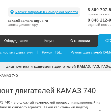
8 800 707-
6 точек заправки в Самарской области
прием заявок
8 846 212-
zakaz@samara-argus.ru
заявка диспетчеру
единый номе
СТ
Оборудование
Услуги
О компании
агностика двигателя
Ремонт ГБЦ
Ремонт двигателей КАМ
 — диагностика и капремонт двигателей КАМАЗ, ГАЗ, ГАЗе
 КАМАЗ 740
онт двигателей КАМАЗ 740
З 740 - это сложный технический процесс, направленный на
ности силового агрегата. Такой капитальный подход