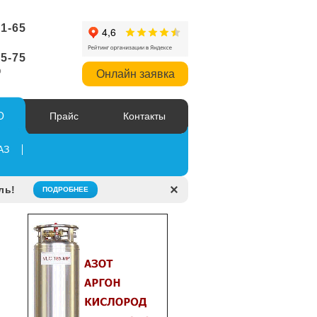
51-65
95-75
р
Онлайн заявка
О
Прайс
Контакты
АЗ
ль!
ПОДРОБНЕЕ