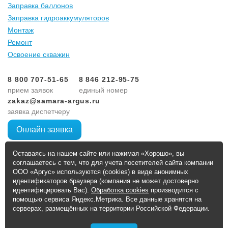
Заправка баллонов
Заправка гидроаккумуляторов
Монтаж
Ремонт
Освоение скважин
8 800 707-51-65
8 846 212-95-75
прием заявок
единый номер
zakaz@samara-argus.ru
заявка диспетчеру
Онлайн заявка
Оставаясь на нашем сайте или нажимая «Хорошо», вы
г. Самара,Управленческий тупик, 7/1
соглашаетесь с тем, что для учета посетителей сайта компании
ООО «Аргус» используются (cookies) в виде анонимных
6 точек заправки в Самарской области
идентификаторов браузера (компания не может достоверно
идентифицировать Вас).
Обработка cookies
производится с
помощью сервиса Яндекс.Метрика. Все данные хранятся на
серверах, размещённых на территории Российской Федерации.