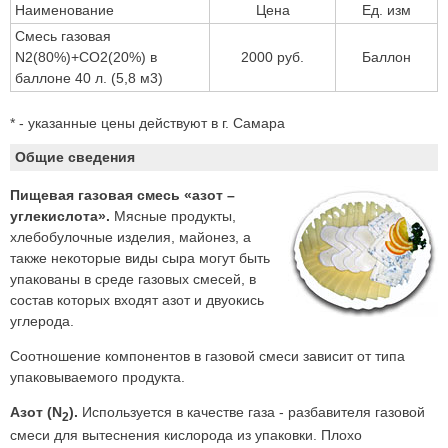
Наименование
Цена
Ед. изм
Смесь газовая
N2(80%)+CO2(20%) в
2000 руб.
Баллон
баллоне 40 л. (5,8 м3)
* - указанные цены действуют в г. Самара
Общие сведения
Пищевая газовая смесь «азот –
углекислота».
Мясные продукты,
хлебобулочные изделия, майонез, а
также некоторые виды сыра могут быть
упакованы в среде газовых смесей, в
состав которых входят азот и двуокись
углерода.
Соотношение компонентов в газовой смеси зависит от типа
упаковываемого продукта.
Азот (N
).
Используется в качестве газа - разбавителя газовой
2
смеси для вытеснения кислорода из упаковки. Плохо