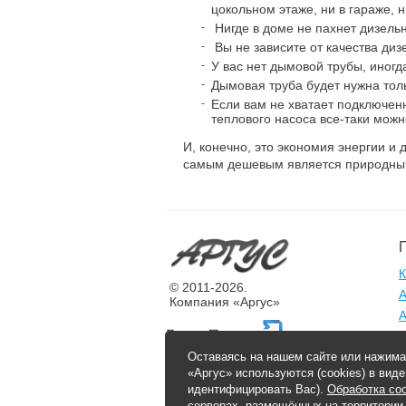
цокольном этаже, ни в гараже, н
Нигде в доме не пахнет дизельн
Вы не зависите от качества диз
У вас нет дымовой трубы, иног
Дымовая труба будет нужна тол
Если вам не хватает подключен
теплового насоса все-таки мож
И, конечно, это экономия энергии и 
самым дешевым является природный 
К
© 2011-2026.
А
Компания «Аргус»
А
Разработка и продвижение сайта
Оставаясь на нашем сайте или нажима
«Аргус» используются (cookies) в вид
идентифицировать Вас).
Обработка coo
г
серверах, размещённых на территории