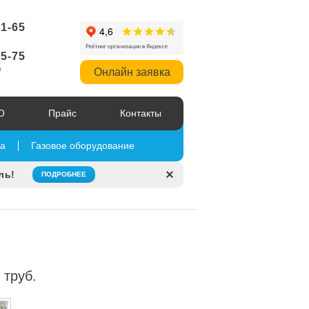
51-65
95-75
р
Онлайн заявка
О
Прайс
Контакты
па
Газовое оборудование
ль!
ПОДРОБНЕЕ
 труб.