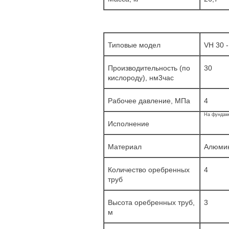
Типовые модел
VH 30 -
Производительность (по
30
кислороду), нм3час
Рабочee давление, МПа
4
На фундам
Исполнение
Материал
Алюмин
Количество оребренных
4
труб
Высота оребренных труб,
3
м