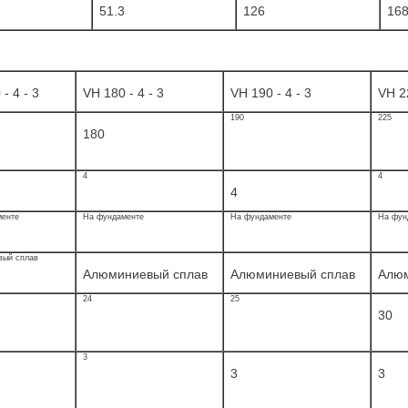
51.3
126
16
- 4 - 3
VH 180 - 4 - 3
VH 190 - 4 - 3
VH 22
190
225
180
4
4
4
менте
На фундаменте
На фундаменте
На фун
вый сплав
Алюминиевый сплав
Алюминиевый сплав
Алюм
24
25
30
3
3
3