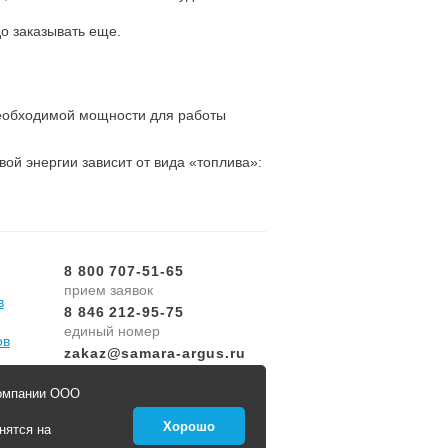
до заказывать еще.
необходимой мощности для работы
вой энергии зависит от вида «топлива»:
8 800 707-51-65
прием заявок
в
8 846 212-95-75
единый номер
ов
zakaz@samara-argus.ru
заявка диспетчеру
компании ООО
Онлайн заявка
Хорошо
нятся на