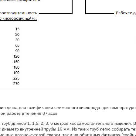
риведена для газификации сжиженного кислорода при температуре
й работе в течение 8 часов.
руб длиной 1; 1.5; 2; 3; 6 метров как самостоятельного изделия.
диаметр внутренней трубы 16 мм. Из таких труб легко собирать т
мощью аргоно-дуговой сварки, так и на обжимных фитингах (тройник