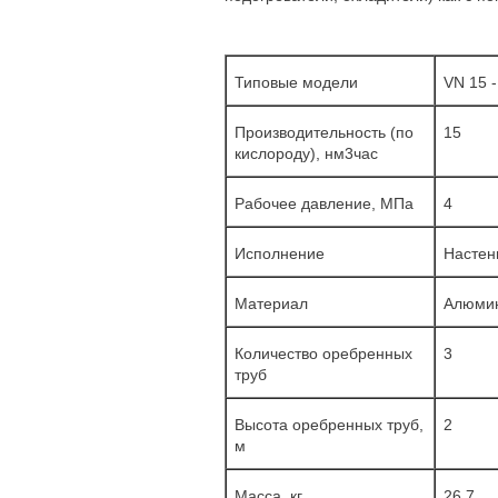
Типовые модели
VN 15 -
Производительность (по
15
кислороду), нм3час
Рабочee давление, МПа
4
Исполнение
Настен
Материал
Алюмин
Количество оребренных
3
труб
Высота оребренных труб,
2
м
Масса, кг
26,7