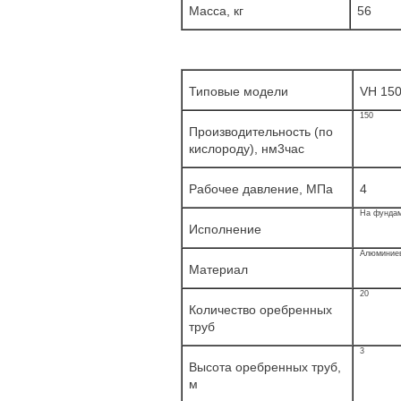
Масса, кг
56
Типовые модели
VH 150 
150
Производительность (по
кислороду), нм3час
Рабочee давление, МПа
4
На фунда
Исполнение
Алюминие
Материал
20
Количество оребренных
труб
3
Высота оребренных труб,
м