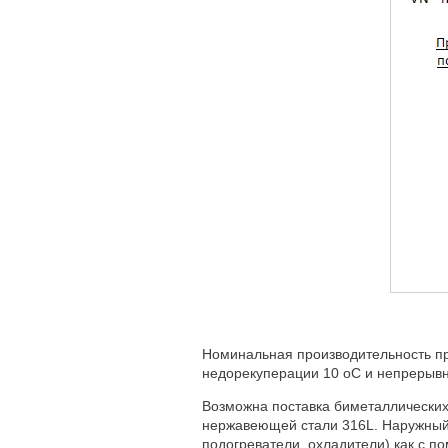
Номинальная производительность п
недорекуперации 10 оC и непрерывно
Возможна поставка биметаллических т
нержавеющей стали 316L. Наружный 
подогреватели, охладители) как с по