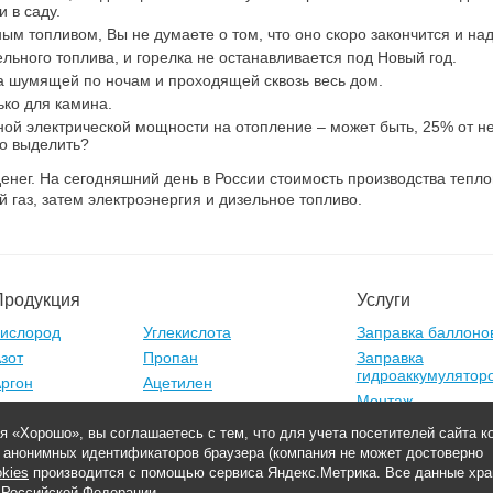
и в саду.
ым топливом, Вы не думаете о том, что оно скоро закончится и на
ельного топлива, и горелка не останавливается под Новый год.
да шумящей по ночам и проходящей сквозь весь дом.
ько для камина.
ной электрической мощности на отопление – может быть, 25% от 
но выделить?
денег. На сегодняшний день в России стоимость производства тепло
газ, затем электроэнергия и дизельное топливо.
Продукция
Услуги
ислород
Углекислота
Заправка баллоно
зот
Пропан
Заправка
гидроаккумулятор
ргон
Ацетилен
Монтаж
Криоцилиндры
Газификаторы
Ремонт
я «Хорошо», вы соглашаетесь с тем, что для учета посетителей сайта 
Освоение скважин
е анонимных идентификаторов браузера (компания не может достоверно
kies
производится с помощью сервиса Яндекс.Метрика. Все данные хра
. Самара,Управленческий тупик, 7/1
 Российской Федерации.