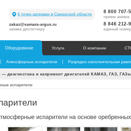
8 800 707-
6 точек заправки в Самарской области
прием заявок
8 846 212-
zakaz@samara-argus.ru
заявка диспетчеру
единый номе
Оборудование
Услуги
О компании
СТ
Атмосферные испарители
Разрядно-наполнительная рам
 — диагностика и капремонт двигателей КАМАЗ, ГАЗ, ГАЗе
ные испарители
парители
тмосферные испарители на основе оребренных