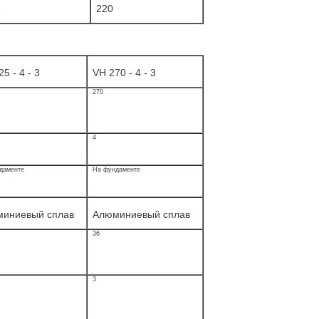
8
220
5 - 4 - 3
VH 270 - 4 - 3
270
4
даменте
На фундаменте
иниевый сплав
Алюминиевый сплав
36
3