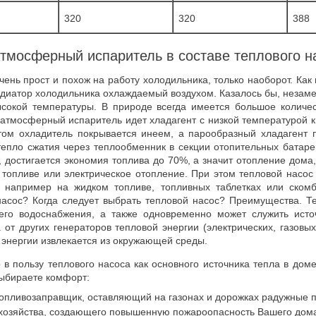
320
320
388
тмосферный испаритель в составе теплового н
ень прост и похож на работу холодильника, только наоборот. Как 
радиатор холодильника охлаждаемый воздухом. Казалось бы, незам
сокой температуры. В природе всегда имеется большое количест
з атмосферный испаритель идет хладагент с низкой температурой 
этом охладитель покрывается инеем, а парообразный хладагент 
епло сжатия через теплообменник в секции отопительных батаре
 достигается экономия топлива до 70%, а значит отопление дома,
топливе или электрическое отопление. При этом тепловой насос
 например на жидком топливе, топливных таблетках или скомб
асос? Когда следует выбрать тепловой насос? Преимущества. Те
его водоснабжения, а также одновременно может служить исто
от других генераторов тепловой энергии (электрических, газовых
 энергии извлекается из окружающей среды.
р в пользу теплового насоса как основного источника тепла в д
выбираете комфорт:
топливозаправщик, оставляющий на газонах и дорожках радужные п
 хозяйства, создающего повышенную пожароопасность Вашего дома,